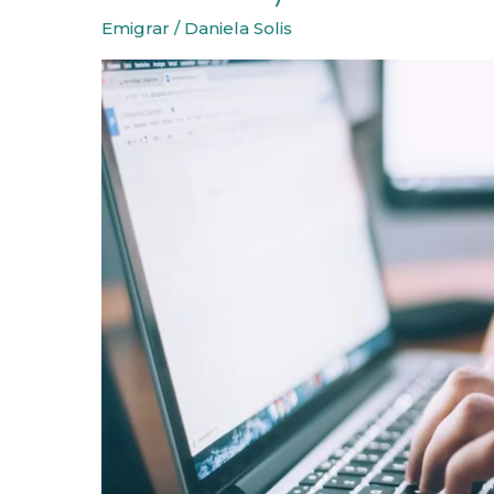
en
Emigrar
/
Daniela Solis
Portugal
(como
autónomo)