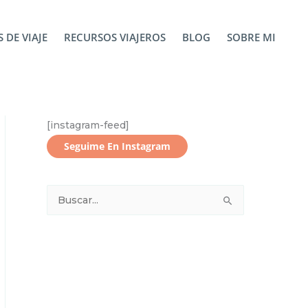
 DE VIAJE
RECURSOS VIAJEROS
BLOG
SOBRE MI
[instagram-feed]
Seguime En Instagram
B
u
s
c
a
r