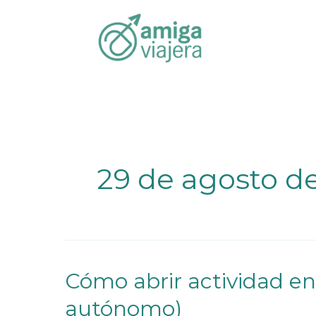
Inicio
2022
agosto
29
Ir
al
contenido
29 de agosto d
Cómo abrir actividad e
Cómo
abrir
autónomo)
actividad