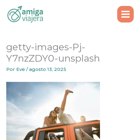
Inicio
Alquiler de auto
Ir
getty-images-Pj-Y7nzZDY0-unsplash
al
contenido
getty-images-Pj-
Y7nzZDY0-unsplash
Por
Eve
/
agosto 13, 2025