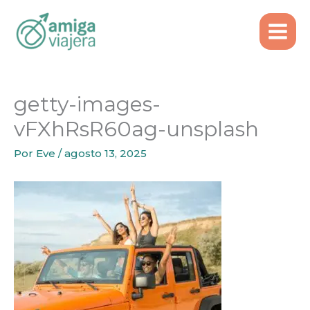
Inicio
Alquiler de auto
Ir
getty-images-vFXhRsR60ag-unsplash
al
contenido
getty-images-
vFXhRsR60ag-unsplash
Por
Eve
/
agosto 13, 2025