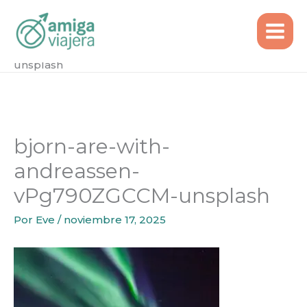
Inicio
Ideas de Viaje
Ir
Auroras boreales en Tromsø, Noruega – desde
al
Lisboa
contenido
bjorn-are-with-andreassen-vPg790ZGCCM-
unsplash
bjorn-are-with-
andreassen-
vPg790ZGCCM-unsplash
Por
Eve
/
noviembre 17, 2025