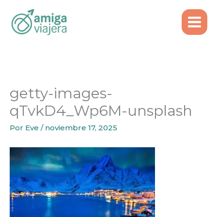
Inicio
Ideas de Viaje
Ir
Auroras boreales en Tromsø, Noruega – desde
al
Lisboa
contenido
getty-images-qTvkD4_Wp6M-unsplash
getty-images-
qTvkD4_Wp6M-unsplash
Por
Eve
/
noviembre 17, 2025