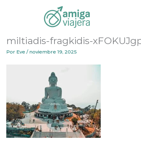
Inicio
Ideas de Viaje
Circuito Tailandia Clásica con Fe
Ir
al
contenido
miltiadis-fragkidis-xFOKUJ
Por
Eve
/
noviembre 19, 2025