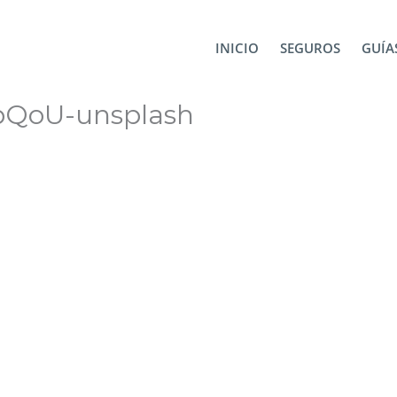
stival de Linternas 15 días
miltiadis-fragkidis-xFOKUJgp
INICIO
SEGUROS
GUÍAS
gpQoU-unsplash