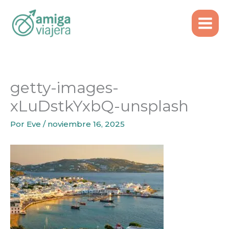
Inicio
Ideas de Viaje
Ir
Verano en Creta: 6 noches todo incluido
al
getty-images-xLuDstkYxbQ-unsplash
contenido
getty-images-
xLuDstkYxbQ-unsplash
Por
Eve
/
noviembre 16, 2025