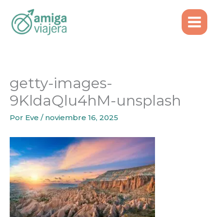
Inicio
Ideas de Viaje
Ir
Turquía: Estambul y Capadocia en 6 noches
al
getty-images-9KldaQlu4hM-unsplash
contenido
getty-images-
9KldaQlu4hM-unsplash
Por
Eve
/
noviembre 16, 2025