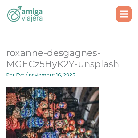
Inicio
Ideas de Viaje
Ir
Turquía: Estambul y Capadocia en 6 noches
al
roxanne-desgagnes-MGECz5HyK2Y-unsplash
contenido
roxanne-desgagnes-
MGECz5HyK2Y-unsplash
Por
Eve
/
noviembre 16, 2025