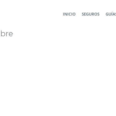
 5★
madeira desde porto noviembre
INICIO
SEGUROS
GUÍAS
mbre