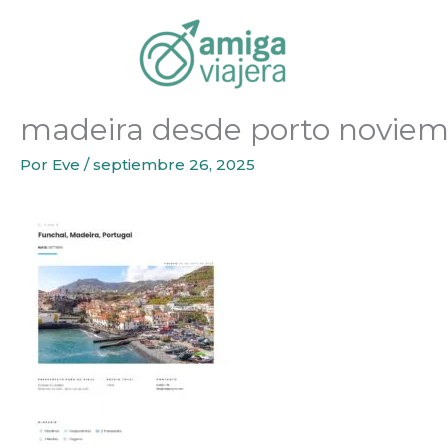
Inicio
Ideas de Viaje
Madeira desde Lisboa en Hotel
Ir
al
contenido
madeira desde porto novie
Por
Eve
/
septiembre 26, 2025