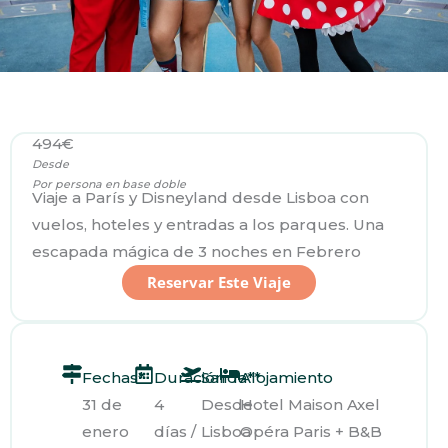
494€
Desde
Por persona en base doble
Viaje a París y Disneyland desde Lisboa con
vuelos, hoteles y entradas a los parques. Una
escapada mágica de 3 noches en Febrero
Reservar Este Viaje
Fechas*
Duración
Salida**
Alojamiento
31 de
4
Desde
Hotel Maison Axel
enero
días /
Lisboa
Opéra Paris + B&B