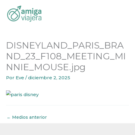
Inicio
Ideas de Viaje
París y Disneyland en Hotel Temá
Ir
DISNEYLAND_PARIS_BRAND_23_F108_MEETING_MINN
al
contenido
DISNEYLAND_PARIS_BRA
ND_23_F108_MEETING_MI
NNIE_MOUSE.jpg
Por
Eve
/
diciembre 2, 2025
←
Medios anterior