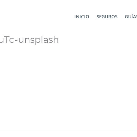
la ciudad flotante
henrique-ferreira-RKsLQoSnuTc-unsp
INICIO
SEGUROS
GUÍAS
uTc-unsplash