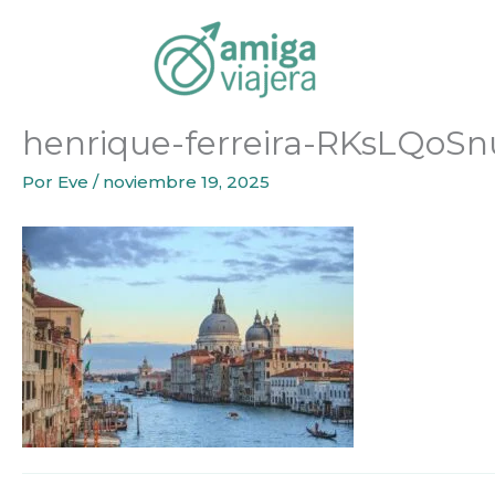
Inicio
Ideas de Viaje
Venecia desde Porto – 5 días en 
Ir
al
contenido
henrique-ferreira-RKsLQoSn
Por
Eve
/
noviembre 19, 2025