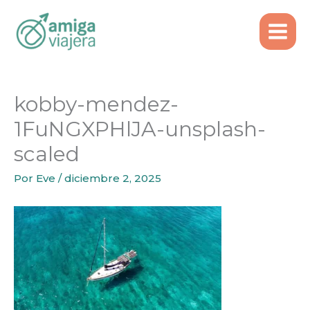
Inicio
Ir
kobby-mendez-1FuNGXPHlJA-unsplash-scaled
al
contenido
kobby-mendez-
1FuNGXPHlJA-unsplash-
scaled
Por
Eve
/
diciembre 2, 2025