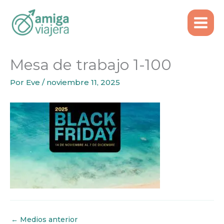
Inicio
Mesa de trabajo 1-100
Ir
al
contenido
Mesa de trabajo 1-100
Por
Eve
/
noviembre 11, 2025
←
Medios anterior