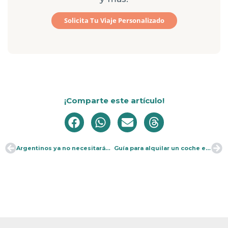
Solicita Tu Viaje Personalizado
¡Comparte este artículo!
Argentinos ya no necesitarán visa para Estados Unidos
Guía para alquilar un coche en tus viajes
Ant
Si