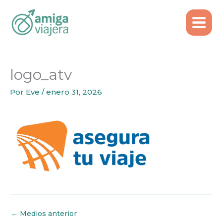
Inicio
Seguros
Seguro de Viaje para Europa
Ir
logo_atv
al
contenido
logo_atv
Por
Eve
/
enero 31, 2026
←
Medios anterior