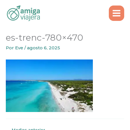
Inicio
Tours recomendados
es-trenc-780×470
Ir
al
contenido
es-trenc-780×470
Por
Eve
/
agosto 6, 2025