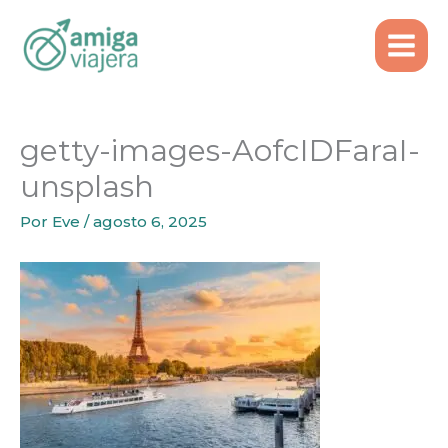
Inicio
Tours recomendados
Ir
getty-images-AofcIDFaraI-unsplash
al
contenido
getty-images-AofcIDFaraI-
unsplash
Por
Eve
/
agosto 6, 2025