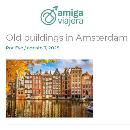
Inicio
Tours recomendados
Old buildings in Amste
Ir
al
contenido
Old buildings in Amsterdam
Por
Eve
/
agosto 7, 2025