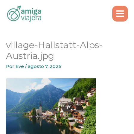
Inicio
Tours recomendados
Ir
village-Hallstatt-Alps-Austria.jpg
al
contenido
village-Hallstatt-Alps-
Austria.jpg
Por
Eve
/
agosto 7, 2025