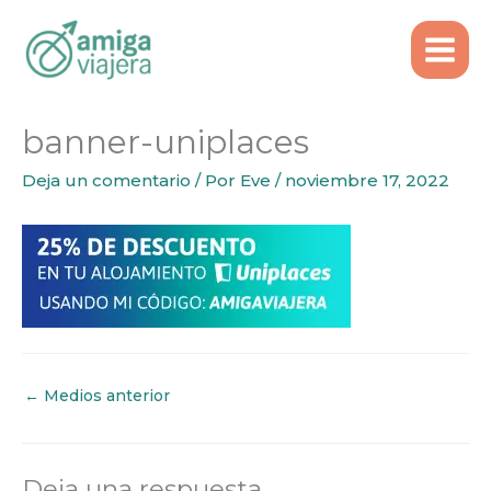
Inicio
Entrada individual
banner-uniplaces
Ir
al
contenido
banner-uniplaces
Deja un comentario
/ Por
Eve
/
noviembre 17, 2022
←
Medios anterior
Deja una respuesta