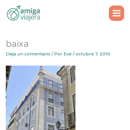
Inicio
Emigrar
Ir
7 motivos para emigrar a Portugal
baixa
al
contenido
baixa
Deja un comentario
/ Por
Eve
/
octubre 7, 2019