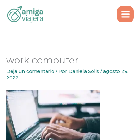
Inicio
Emigrar
Ir
Cómo abrir actividad en Portugal (como
al
autónomo)
contenido
work computer
work computer
Deja un comentario
/ Por
Daniela Solis
/
agosto 29,
2022