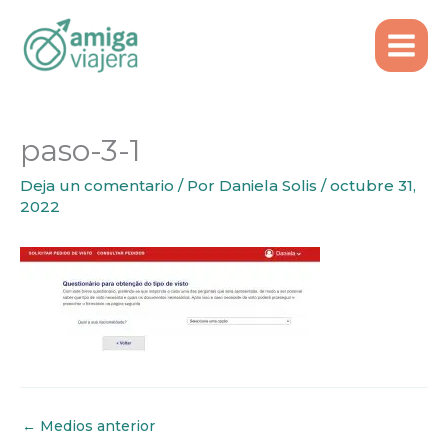
Inicio
Emigrar
Ir
Cómo pedir una visa para Portugal
paso-3-1
al
contenido
paso-3-1
Deja un comentario
/ Por
Daniela Solis
/
octubre 31,
2022
←
Medios anterior