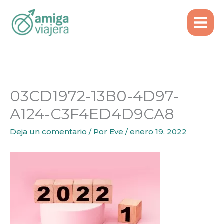
Inicio
Emigrar
Ir
Calendario Fiscal 2022 Portugal: cuándo son los
al
vencimientos
contenido
03CD1972-13B0-4D97-A124-C3F4ED4D9CA8
03CD1972-13B0-4D97-
A124-C3F4ED4D9CA8
Deja un comentario
/ Por
Eve
/
enero 19, 2022