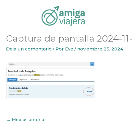
Inicio
Emigrar
Cómo cambiar el domicilio fiscal en P
Ir
al
contenido
Captura de pantalla 2024-11-2
Deja un comentario
/ Por
Eve
/
noviembre 25, 2024
←
Medios anterior