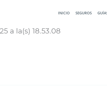
ortugal
Captura de pantalla 2024-11-25 a la(s) 18.53.08
INICIO
SEGUROS
GUÍAS
5 a la(s) 18.53.08