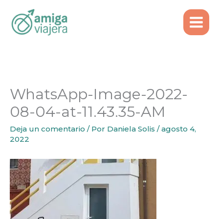
Inicio
Emigrar
Ir
Emigrar a Portugal desde Chile: la experiencia de
al
Claudia
contenido
WhatsApp-Image-2022-08-04-at-11.43.35-AM
WhatsApp-Image-2022-
08-04-at-11.43.35-AM
Deja un comentario
/ Por
Daniela Solis
/
agosto 4,
2022