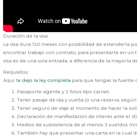
Duración de la visa
La visa dura 120 meses con posibilidad de extenderla p
encontrar trabajo con contrato, para presentarte en un t
visa es de una sola entrada, a diferencia de la mayoría d
Requisitos:
Aquí t
e dejo la ley completa
para que tengas la fuente o
Pasaporte vigente y 2 fotos tipo carnet.
Tener pasaje de ida y vuelta (o una reserva, segú
Tener seguro de viaje al momento de hacer la soli
Declaración de manifestación de interés ante el I
Medios de subsistencia de al menos 3 sueldos mí
También hay que presentar una carta en la cual deb