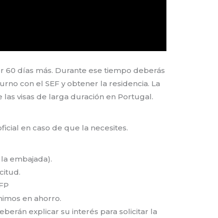
or 60 días más. Durante ese tiempo deberás
urno con el SEF y obtener la residencia. La
e las visas de larga duración en Portugal.
ficial en caso de que la necesites.
n la embajada).
citud.
EFP
nimos en ahorro.
erán explicar su interés para solicitar la