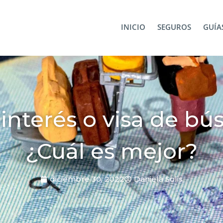
squeda de trabajo: ¿Cuál es mejor?
INICIO
SEGUROS
GUÍAS
interés o visa de bú
¿Cuál es mejor?
diciembre 30, 2022
Daniela Solis