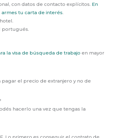
onal, con datos de contacto explícitos.
En
 armes tu carta de interés
.
hotel.
l portugués.
ara la visa de búsqueda de trabajo
en mayor
 pagar el precio de extranjero y no de
?
 podés hacerlo una vez que tengas la
EF. Lo primero es conseguir el contrato de