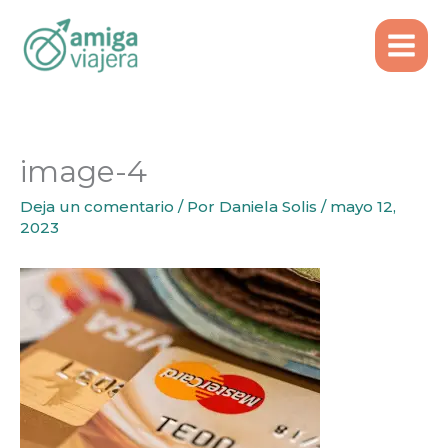
Inicio
Emigrar
Ir
Qué hacer si no te aceptan tu IBAN extranjero
al
image-4
contenido
image-4
Deja un comentario
/ Por
Daniela Solis
/
mayo 12,
2023