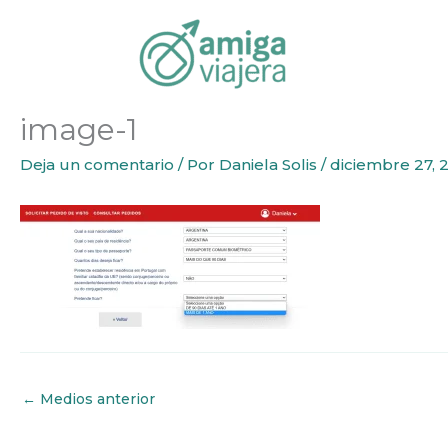
Inicio
Emigrar
Visa de búsqueda de trabajo para Por
Ir
al
contenido
image-1
Deja un comentario
/ Por
Daniela Solis
/
diciembre 27, 
←
Medios anterior