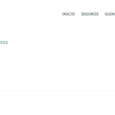
tugal
image-1
INICIO
SEGUROS
GUÍAS
2022