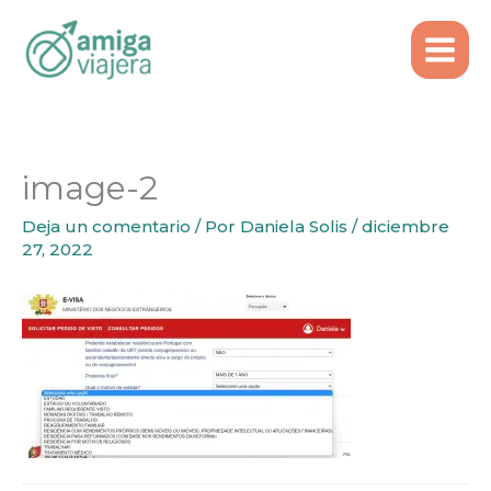
Inicio
Emigrar
Ir
Visa de búsqueda de trabajo para Portugal
al
image-2
contenido
image-2
Deja un comentario
/ Por
Daniela Solis
/
diciembre
27, 2022