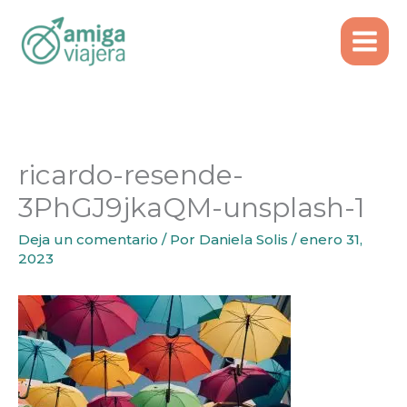
Inicio
Emigrar
Ir
¿Es Portugal el país europeo más fácil para
al
emigrar?
contenido
ricardo-resende-3PhGJ9jkaQM-unsplash-1
ricardo-resende-
3PhGJ9jkaQM-unsplash-1
Deja un comentario
/ Por
Daniela Solis
/
enero 31,
2023