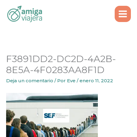
Inicio
Emigrar
Ir
Portugal regulariza inmigrantes con procesos
al
pendientes
contenido
F3891DD2-DC2D-4A2B-8E5A-4F0283AA8F1D
F3891DD2-DC2D-4A2B-
8E5A-4F0283AA8F1D
Deja un comentario
/ Por
Eve
/
enero 11, 2022