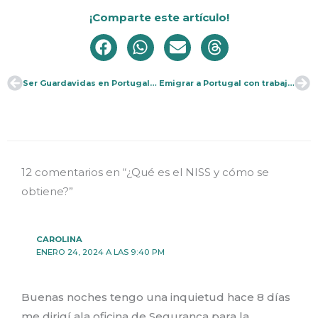
¡Comparte este artículo!
Ser Guardavidas en Portugal: Guía Paso a Paso
Emigrar a Portugal con trabajo remoto, ¿cómo hago?
Ant
Si
12 comentarios en “¿Qué es el NISS y cómo se
obtiene?”
CAROLINA
ENERO 24, 2024 A LAS 9:40 PM
Buenas noches tengo una inquietud hace 8 días
me dirigí ala oficina de Segurança para la