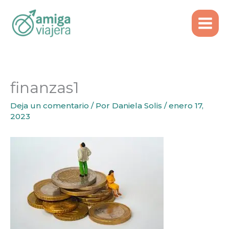
Inicio
Emigrar
Ir
¿Qué son los recibos verdes en Portugal?
al
finanzas1
contenido
finanzas1
Deja un comentario
/ Por
Daniela Solis
/
enero 17,
2023