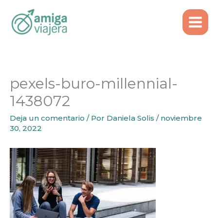
Inicio
Emigrar
Ir
Residencia por artículo 92: Cómo funciona
al
pexels-buro-millennial-1438072
contenido
pexels-buro-millennial-
1438072
Deja un comentario
/ Por
Daniela Solis
/
noviembre
30, 2022