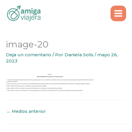
Inicio
Emigrar
Número de utente en Portugal
Ir
image-20
al
contenido
image-20
Deja un comentario
/ Por
Daniela Solis
/
mayo 26,
2023
←
Medios anterior