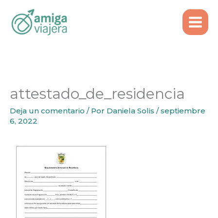
Inicio
Emigrar
Ir
Trámites Paso a Paso para Vivir en Portugal
al
Legalmente
contenido
attestado_de_residencia
attestado_de_residencia
Deja un comentario
/ Por
Daniela Solis
/
septiembre
6, 2022