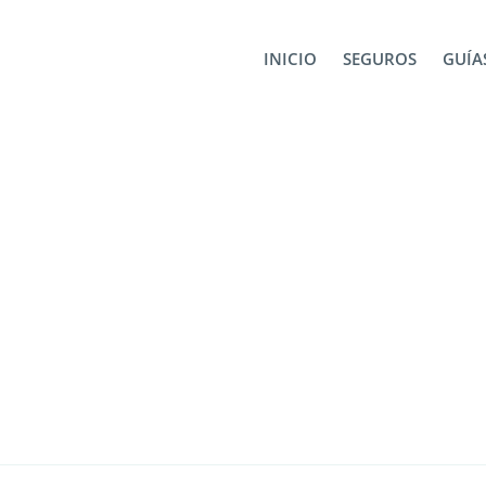
 en Portugal
pexels-fox-1615815
INICIO
SEGUROS
GUÍAS