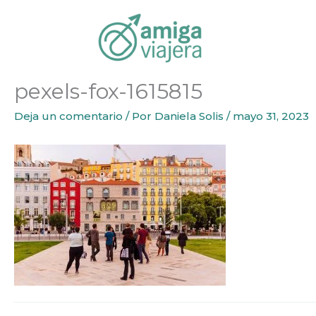
Inicio
Emigrar
Ventajas y desventajas de emprender
Ir
al
contenido
pexels-fox-1615815
Deja un comentario
/ Por
Daniela Solis
/
mayo 31, 2023