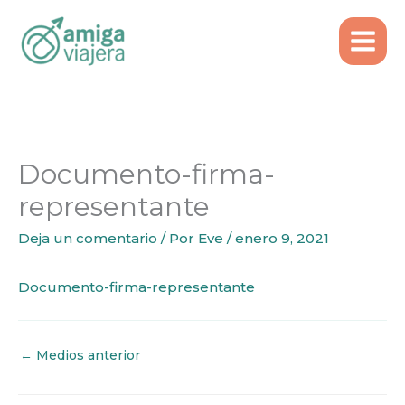
Inicio
Emigrar
Ir
Working Holiday Portugal: primeros trámites al
al
llegar
contenido
Documento-firma-representante
Documento-firma-
representante
Deja un comentario
/ Por
Eve
/
enero 9, 2021
Documento-firma-representante
←
Medios anterior