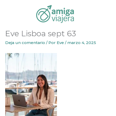
Inicio
Eve Lisboa sept 63
Ir
al
contenido
Eve Lisboa sept 63
Deja un comentario
/ Por
Eve
/
marzo 4, 2025