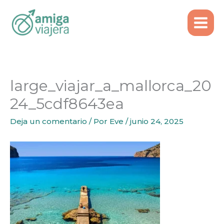
Inicio
Ideas de Viaje
Ir
Mallorca con todo incluido desde Lisboa
al
large_viajar_a_mallorca_2024_5cdf8643ea
contenido
large_viajar_a_mallorca_20
24_5cdf8643ea
Deja un comentario
/ Por
Eve
/
junio 24, 2025