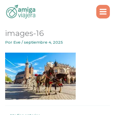
Inicio
images-16
Ir
al
contenido
images-16
Por
Eve
/
septiembre 4, 2025