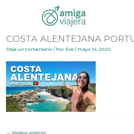
Inicio
COSTA ALENTEJANA PORTUGAL
Ir
al
contenido
COSTA ALENTEJANA PORT
Deja un comentario
/ Por
Eve
/
mayo 14, 2025
←
Medios anterior