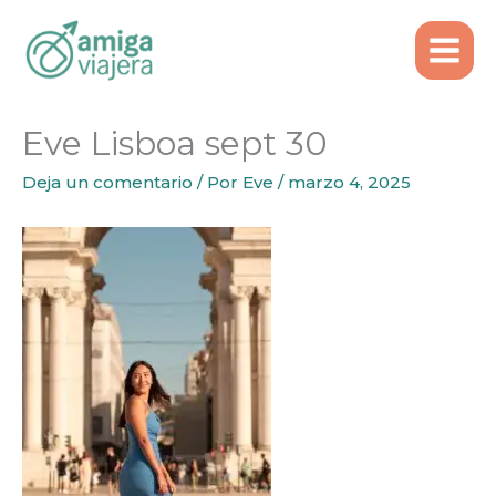
Inicio
Eve Lisboa sept 30
Ir
al
contenido
Eve Lisboa sept 30
Deja un comentario
/ Por
Eve
/
marzo 4, 2025