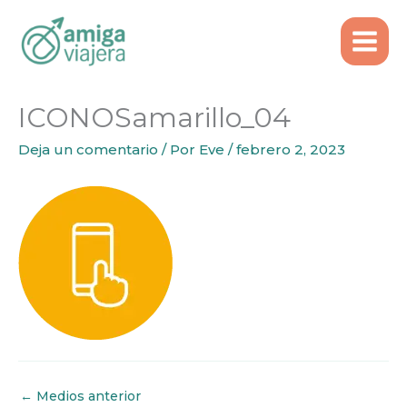
Inicio
ICONOSamarillo_04
Ir
al
contenido
ICONOSamarillo_04
Deja un comentario
/ Por
Eve
/
febrero 2, 2023
←
Medios anterior