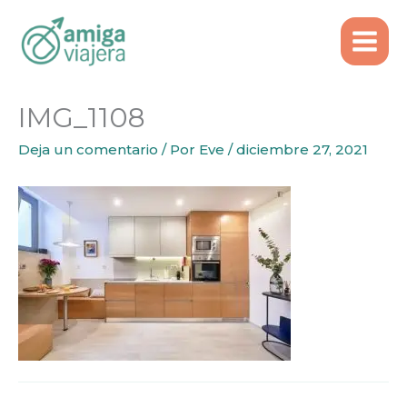
Inicio
IMG_1108
Ir
al
contenido
IMG_1108
Deja un comentario
/ Por
Eve
/
diciembre 27, 2021