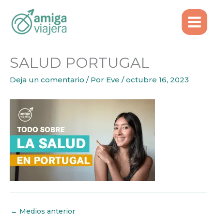
Inicio
SALUD PORTUGAL
Ir
al
contenido
SALUD PORTUGAL
Deja un comentario
/ Por
Eve
/
octubre 16, 2023
←
Medios anterior