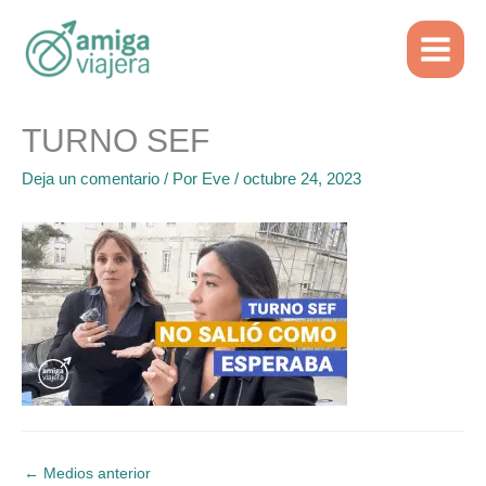
Inicio
TURNO SEF
Ir
al
contenido
TURNO SEF
Deja un comentario
/ Por
Eve
/
octubre 24, 2023
←
Medios anterior